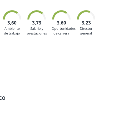
3,60
3,73
3,60
3,23
Ambiente
Salario y
Oportunidades
Director
de trabajo
prestaciones
de carrera
general
ICO