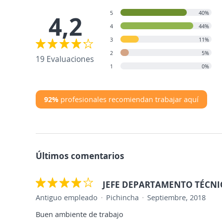
5
40%
4,2
4
44%
3
11%
2
5%
19 Evaluaciones
1
0%
92%
profesionales recomiendan trabajar aquí
Últimos comentarios
JEFE DEPARTAMENTO TÉCN
Antiguo empleado
Pichincha
Septiembre, 2018
Buen ambiente de trabajo