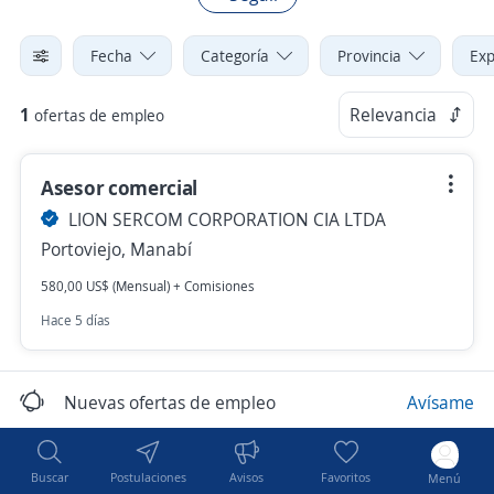
Fecha
Categoría
Provincia
Exp
1
Relevancia
ofertas de empleo
Asesor comercial
LION SERCOM CORPORATION CIA LTDA
Portoviejo, Manabí
580,00 US$ (Mensual) + Comisiones
Hace 5 días
Nuevas ofertas de empleo
Avísame
Buscar
Postulaciones
Avisos
Favoritos
Menú