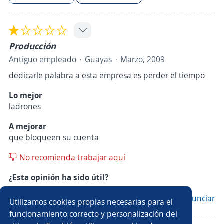
Producción
Antiguo empleado
Guayas
Marzo, 2009
dedicarle palabra a esta empresa es perder el tiempo
Lo mejor
ladrones
A mejorar
que bloqueen su cuenta
No recomienda trabajar aquí
¿Esta opinión ha sido útil?
Sí
21
No
0
Denunciar
Utilizamos cookies propias necesarias para el
funcionamiento correcto y personalización del