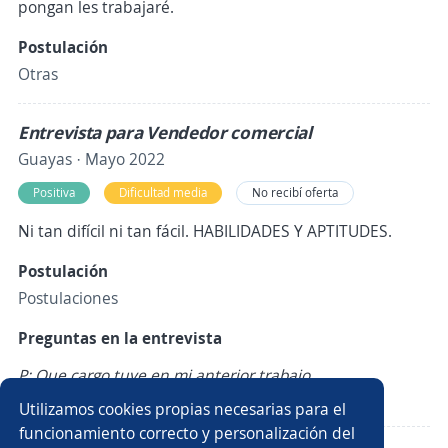
pongan les trabajaré.
Postulación
Otras
Entrevista para Vendedor comercial
Guayas · Mayo 2022
Positiva
Dificultad media
No recibí oferta
Ni tan difícil ni tan fácil. HABILIDADES Y APTITUDES.
Postulación
Postulaciones
Preguntas en la entrevista
P: Que cargo tuve en mi anterior trabajo.
R: Vendedora comercial
Utilizamos cookies propias necesarias para el
funcionamiento correcto y personalización del