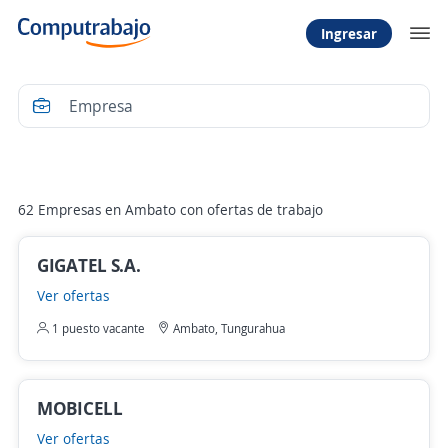
Ingresar
Filtrar
62 Empresas en Ambato con ofertas de trabajo
GIGATEL S.A.
Ver ofertas
1 puesto vacante
Ambato, Tungurahua
MOBICELL
Ver ofertas