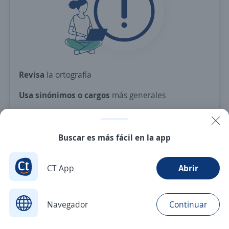
Revisa
la ortografía
Usa sinónimos o cargos
más generales
Ajusta
los filtros seleccionados
O crea una alerta
y te avisamos cuando haya una
Buscar es más fácil en la app
vacante con tus criterios
CT App
Abrir
Nuevas ofertas de empleo
Avísame
Navegador
Continuar
Buscar
Postulaciones
Avisos
Favoritos
Menú