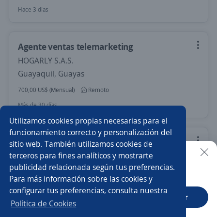
Hace 3 días
Agente ventas telemarketing
HOGARLY S.A.S.
Guayaquil, Guayas
700,00 US$ (Mensual)
Remoto
Más de 30 días
Utilizamos cookies propias necesarias para el
funcionamiento correcto y personalización del
Asistente/a ejecutivo
sitio web. También utilizamos cookies de
terceros para fines analíticos y mostrarte
ERRORMKT AGENCY
publicidad relacionada según tus preferencias.
Buscar es más fácil en la app
Quito, Pichincha
Para más información sobre las cookies y
Remoto
configurar tus preferencias, consulta nuestra
CT App
Abrir
Más de 30 días
Política de Cookies