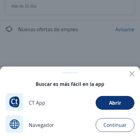
Más de 30 días
Nuevas ofertas de empleo
Avísame
Buscar es más fácil en la app
CT App
Abrir
Navegador
Continuar
Buscar
Postulaciones
Avisos
Favoritos
Menú