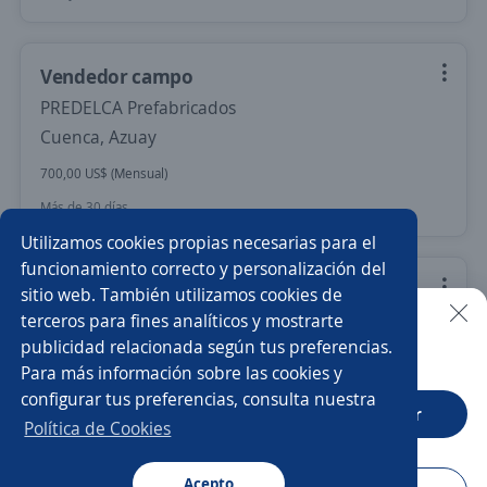
Vendedor campo
PREDELCA Prefabricados
Cuenca, Azuay
700,00 US$ (Mensual)
Más de 30 días
Utilizamos cookies propias necesarias para el
funcionamiento correcto y personalización del
Bodeguero/a
sitio web. También utilizamos cookies de
terceros para fines analíticos y mostrarte
SPECIALIZED
publicidad relacionada según tus preferencias.
Buscar es más fácil en la app
Cuenca, Azuay
Para más información sobre las cookies y
600,00 US$ (Mensual)
configurar tus preferencias, consulta nuestra
CT App
Abrir
Más de 30 días
Política de Cookies
Acepto