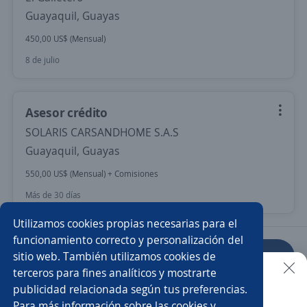
Guayaquil, Guayas
450,00 US$ (Mensual)
8 de julio
Asesor crédito
SOLARIS CARSANDHOME S.A.S
Guayaquil, Guayas
550,00 US$ (Mensual) + Comisiones
Más de 30 días
Utilizamos cookies propias necesarias para el
funcionamiento correcto y personalización del
sitio web. También utilizamos cookies de
Anterior
Siguiente
terceros para fines analíticos y mostrarte
publicidad relacionada según tus preferencias.
Buscar es más fácil en la app
Para más información sobre las cookies y
Nuevas ofertas de empleo
Avísame