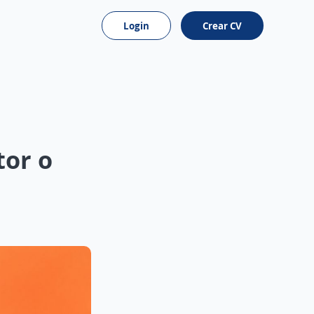
Login
Crear CV
tor o