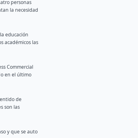
uatro personas
ntan la necesidad
 la educación
os académicos las
cess Commercial
o en el último
sentido de
s son las
aso y que se auto