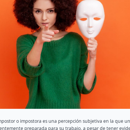
mpostor o impostora es una percepción subjetiva en la que u
ientemente preparada para su trabajo, a pesar de tener evide