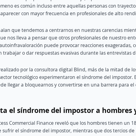
ómeno es común incluso entre aquellas personas con trayector
a aparecer con mayor frecuencia en profesionales de alto rend
ñalan que tendemos a centrarnos en nuestras carencias mient
que nos lleva a pensar que otros profesionales de nuestro en
autoinfravaloración puede provocar reacciones exageradas, c
n trabajar o dar respuestas evasivas durante las entrevistas d
ealizado por la consultora digital Blind, más de la mitad de l
sector tecnológico experimentaron el síndrome del impostor. 
de llegar a bloquearnos y convertirse en una barrera para el
ta el síndrome del impostor a hombres 
cess Commercial Finance reveló que los hombres tienen un 
 sufrir el síndrome del impostor, mientras que dos tercios de