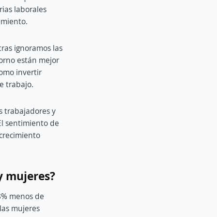
ias laborales
imiento.
ras ignoramos las
torno están mejor
omo invertir
e trabajo.
os trabajadores y
El sentimiento de
 crecimiento
y mujeres?
18% menos de
 las mujeres