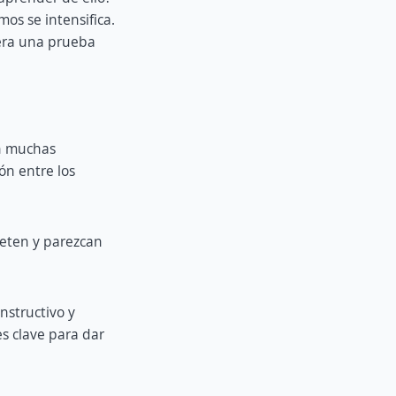
os se intensifica.
uera una prueba
En muchas
ón entre los
reten y parezcan
onstructivo y
es clave para dar