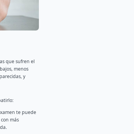
as que sufren el
 bajos, menos
arecidas, y
atirlo:
 examen te puede
o con más
ada.