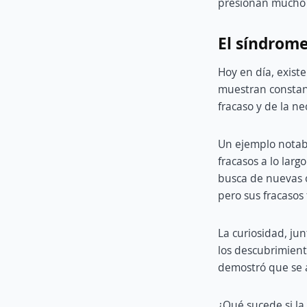
presionan mucho p
El síndrome
Hoy en día, existe
muestran constant
fracaso y de la ne
Un ejemplo notab
fracasos a lo larg
busca de nuevas o
pero sus fracasos 
La curiosidad, ju
los descubrimient
demostró que se 
¿Qué sucede si la