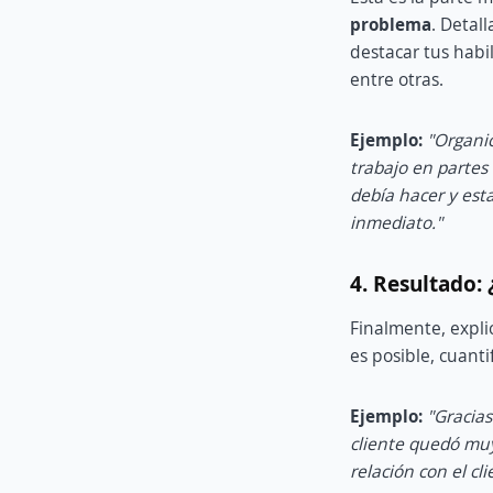
problema
. Detal
destacar tus habil
entre otras.
Ejemplo:
"Organic
trabajo en partes
debía hacer y est
inmediato."
4. Resultado: 
Finalmente, expl
es posible, cuant
Ejemplo:
"Gracias
cliente quedó muy
relación con el c