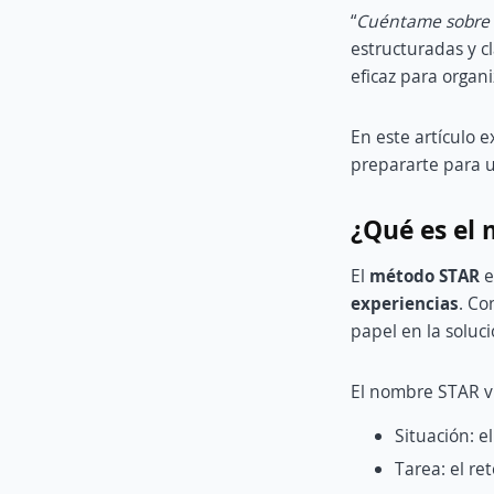
“
Cuéntame sobre u
estructuradas y cl
eficaz para organi
En este artículo 
prepararte para ut
¿Qué es el
El
método STAR
e
experiencias
. Co
papel en la soluc
El nombre STAR vi
Situación: e
Tarea: el re