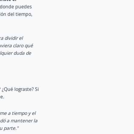
es donde puedes
tión del tiempo,
 dividir el
viera claro qué
alquier duda de
? ¿Qué lograste? Si
e.
rme a tiempo y el
yudó a mantener la
u parte."