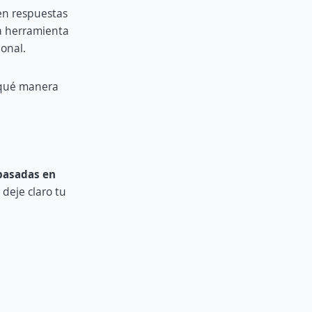
en respuestas
a herramienta
ional.
e qué manera
basadas en
 deje claro tu