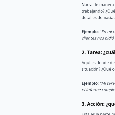
Narra de manera 
trabajando? ¿Qué 
detalles demasiad
Ejemplo:
"
En mi t
clientes nos pidió
2. Tarea: ¿cuá
Aquí es donde deb
situación? ¿Qué o
Ejemplo:
"Mi tare
el informe comple
3. Acción: ¿qu
Esta es la parte