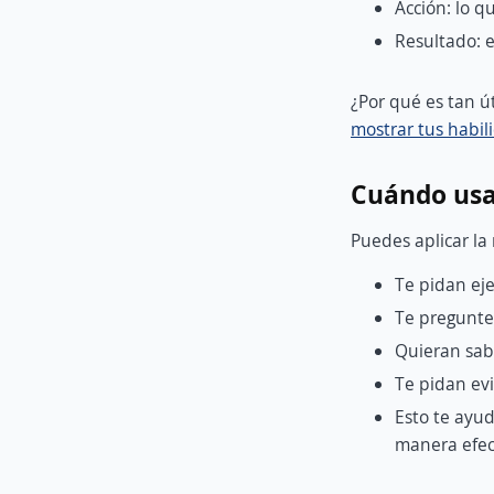
Acción: lo q
Resultado: e
¿Por qué es tan ú
mostrar tus habil
Cuándo usa
Puedes aplicar l
Te pidan ej
Te pregunten
Quieran sab
Te pidan evi
Esto te ayud
manera efec