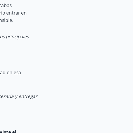
tabas
io entrar en
nsible.
os principales
dad en esa
cesaria y entregar
iste el