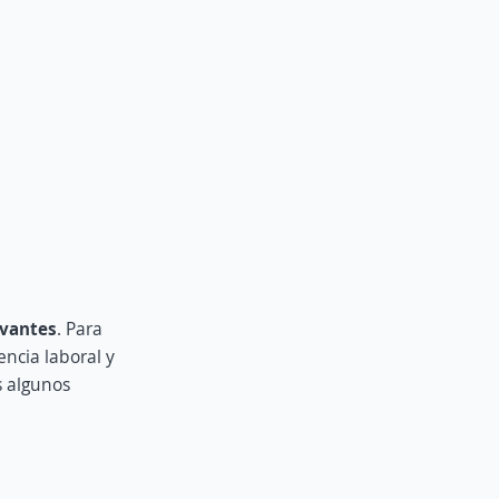
evantes
. Para
encia laboral y
s algunos